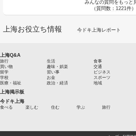
みんなの質問をもっと
（質問数：1221件
上海お役立ち情報
今ドキ上海レポート
上海Q&A
旅行
生活
食事
買い物
趣味・娯楽
交通
留学
習い事
ビジネス
学校
お金
スポーツ
医療・福祉
政治・経済
地域
上海掲示板
今ドキ上海
食べる
楽しむ
住む
学ぶ
旅行