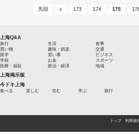
先頭
«
173
174
175
17
上海Q&A
旅行
生活
食事
買い物
趣味・娯楽
交通
留学
習い事
ビジネス
学校
お金
スポーツ
医療・福祉
政治・経済
地域
上海掲示板
今ドキ上海
食べる
楽しむ
住む
学ぶ
旅行
トップ
利用規