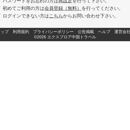
パスワードをお忘れの方は
再設定
を行って下さい。
初めてご利用の方は
会員登録（無料）
を行ってください。
ログインできない方は
こちら
からお問い合わせ下さい。
トップ
利用規約
プライバシーポリシー
公告掲載
ヘルプ
運営会
©2026 エクスプロア中国トラベル