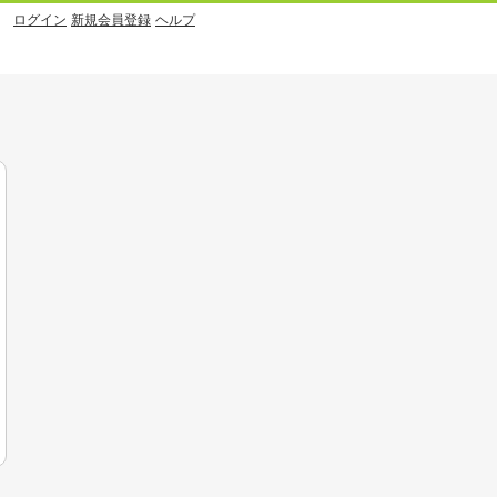
ログイン
新規会員登録
ヘルプ