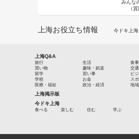
みんな
（質
上海お役立ち情報
今ドキ上海
上海Q&A
旅行
生活
食事
買い物
趣味・娯楽
交通
留学
習い事
ビジ
学校
お金
スポ
医療・福祉
政治・経済
地域
上海掲示板
今ドキ上海
食べる
楽しむ
住む
学ぶ