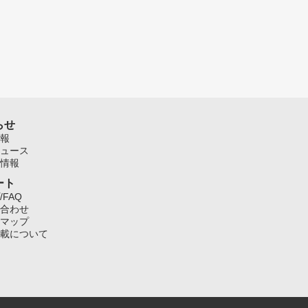
らせ
報
ュース
情報
ート
/FAQ
合わせ
マップ
載について