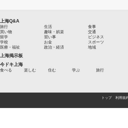
上海Q&A
旅行
生活
食事
買い物
趣味・娯楽
交通
留学
習い事
ビジネス
学校
お金
スポーツ
医療・福祉
政治・経済
地域
上海掲示板
今ドキ上海
食べる
楽しむ
住む
学ぶ
旅行
トップ
利用規