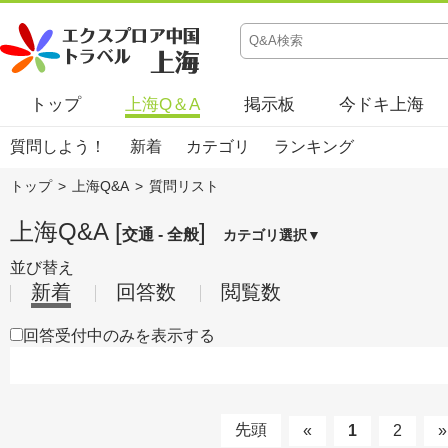
トップ
上海Q＆A
掲示板
今ドキ上海
質問しよう！
新着
カテゴリ
ランキング
トップ
>
上海Q&A
>
質問リスト
上海Q&A [
]
交通 - 全般
カテゴリ選択▼
並び替え
新着
回答数
閲覧数
回答受付中のみを表示する
先頭
«
1
2
»