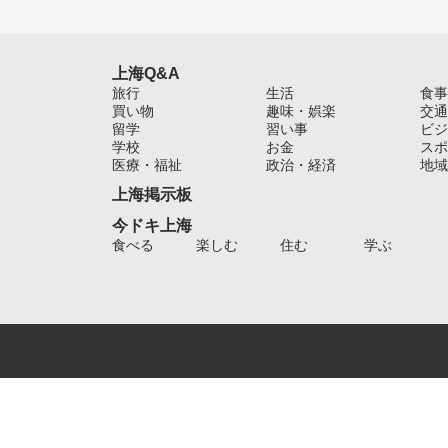
上海Q&A
旅行
生活
食事
買い物
趣味・娯楽
交通
留学
習い事
ビジ
学校
お金
スポ
医療・福祉
政治・経済
地域
上海掲示板
今ドキ上海
食べる
楽しむ
住む
学ぶ