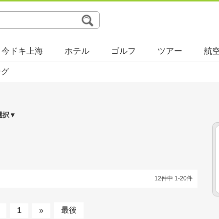
今ドキ上海
ホテル
ゴルフ
ツアー
航
ング
選択▼
12件中 1-20件
最後
1
»