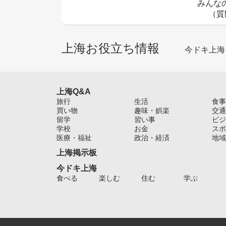
みんな
（質
上海お役立ち情報
今ドキ上海
上海Q&A
旅行
生活
食事
買い物
趣味・娯楽
交通
留学
習い事
ビジ
学校
お金
スポ
医療・福祉
政治・経済
地域
上海掲示板
今ドキ上海
食べる
楽しむ
住む
学ぶ