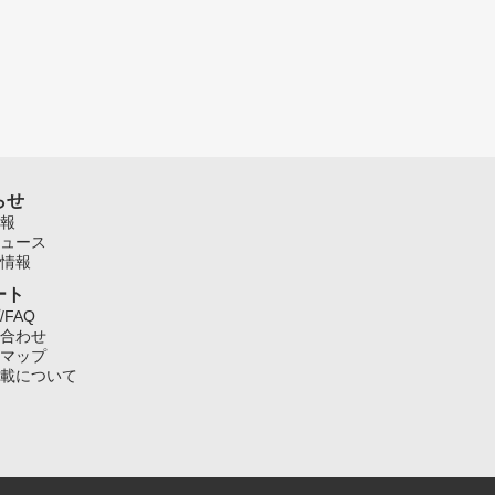
らせ
報
ュース
情報
ート
/FAQ
合わせ
マップ
載について