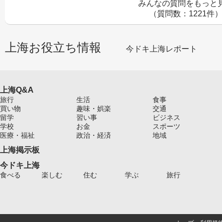
みんなの質問をもっと
（質問数：1221件
上海お役立ち情報
今ドキ上海レポート
上海Q&A
旅行
生活
食事
買い物
趣味・娯楽
交通
留学
習い事
ビジネス
学校
お金
スポーツ
医療・福祉
政治・経済
地域
上海掲示板
今ドキ上海
食べる
楽しむ
住む
学ぶ
旅行