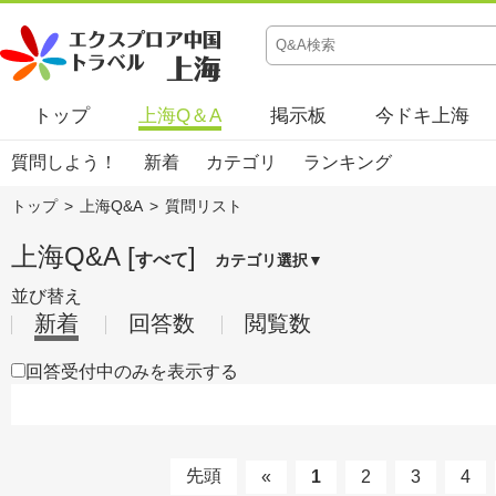
トップ
上海Q＆A
掲示板
今ドキ上海
質問しよう！
新着
カテゴリ
ランキング
トップ
>
上海Q&A
>
質問リスト
上海Q&A [
]
すべて
カテゴリ選択▼
並び替え
新着
回答数
閲覧数
回答受付中のみを表示する
先頭
«
1
2
3
4