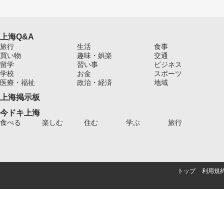
上海Q&A
旅行
生活
食事
買い物
趣味・娯楽
交通
留学
習い事
ビジネス
学校
お金
スポーツ
医療・福祉
政治・経済
地域
上海掲示板
今ドキ上海
食べる
楽しむ
住む
学ぶ
旅行
トップ
利用規