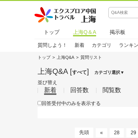
トップ
上海Q＆A
掲示板
質問しよう！
新着
カテゴリ
ランキ
トップ
>
上海Q&A
>
質問リスト
上海Q&A [
]
すべて
カテゴリ選択▼
並び替え
新着
回答数
閲覧数
回答受付中のみを表示する
先頭
«
28
29