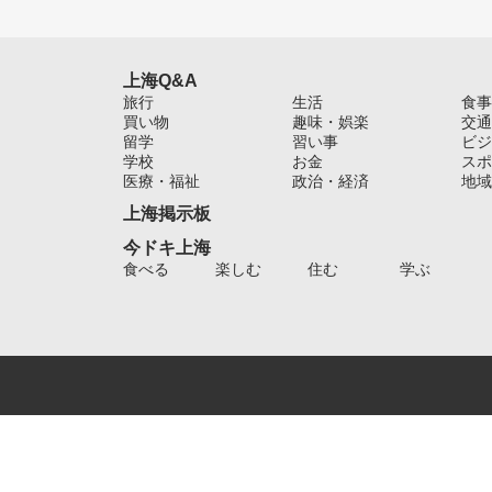
上海Q&A
旅行
生活
食事
買い物
趣味・娯楽
交通
留学
習い事
ビジ
学校
お金
スポ
医療・福祉
政治・経済
地域
上海掲示板
今ドキ上海
食べる
楽しむ
住む
学ぶ