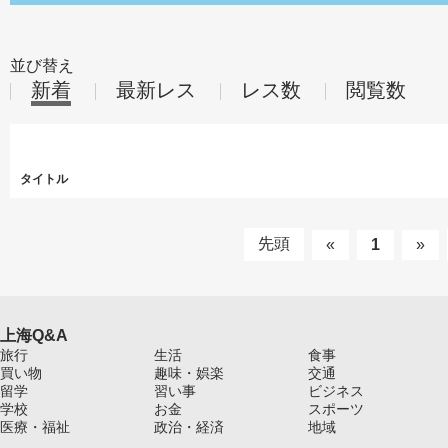
並び替え
新着
最新レス
レス数
閲覧数
タイトル
先頭
«
1
»
上海Q&A
旅行
生活
食事
買い物
趣味・娯楽
交通
留学
習い事
ビジネス
学校
お金
スポーツ
医療・福祉
政治・経済
地域