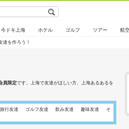
今ドキ上海
ホテル
ゴルフ
ツアー
航
友達を作ろう！
会員限定
です。上海で友達がほしい方、上海あるあるを
旅行友達
ゴルフ友達
飲み友達
趣味友達
そ