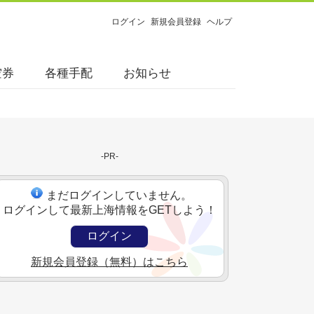
ログイン
新規会員登録
ヘルプ
空券
各種手配
お知らせ
-PR-
まだログインしていません。
ログインして最新上海情報をGETしよう！
ログイン
新規会員登録（無料）はこちら