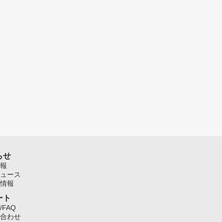
らせ
報
ュース
情報
ート
/FAQ
合わせ