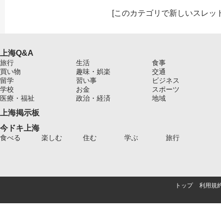
[
このカテゴリで新しいスレッ
上海Q&A
旅行
生活
食事
買い物
趣味・娯楽
交通
留学
習い事
ビジネス
学校
お金
スポーツ
医療・福祉
政治・経済
地域
上海掲示板
今ドキ上海
食べる
楽しむ
住む
学ぶ
旅行
トップ
利用規