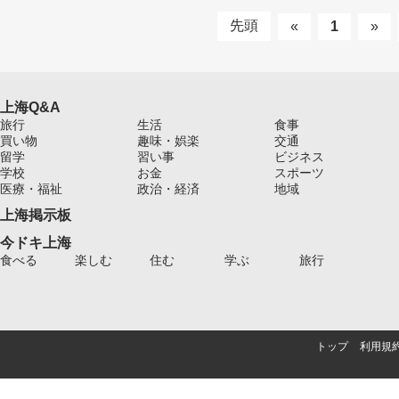
先頭
«
1
»
上海Q&A
旅行
生活
食事
買い物
趣味・娯楽
交通
留学
習い事
ビジネス
学校
お金
スポーツ
医療・福祉
政治・経済
地域
上海掲示板
今ドキ上海
食べる
楽しむ
住む
学ぶ
旅行
トップ
利用規