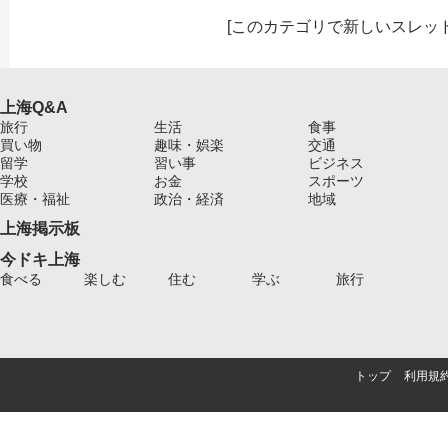
[
このカテゴリで新しいスレッ
上海Q&A
旅行
生活
食事
買い物
趣味・娯楽
交通
留学
習い事
ビジネス
学校
お金
スポーツ
医療・福祉
政治・経済
地域
上海掲示板
今ドキ上海
食べる
楽しむ
住む
学ぶ
旅行
トップ
利用規