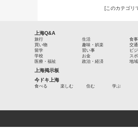
[
このカテゴリ
上海Q&A
旅行
生活
食事
買い物
趣味・娯楽
交通
留学
習い事
ビジ
学校
お金
スポ
医療・福祉
政治・経済
地域
上海掲示板
今ドキ上海
食べる
楽しむ
住む
学ぶ