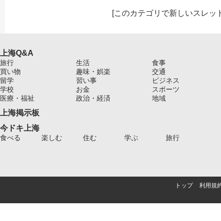
[
このカテゴリで新しいスレッ
上海Q&A
旅行
生活
食事
買い物
趣味・娯楽
交通
留学
習い事
ビジネス
学校
お金
スポーツ
医療・福祉
政治・経済
地域
上海掲示板
今ドキ上海
食べる
楽しむ
住む
学ぶ
旅行
トップ
利用規