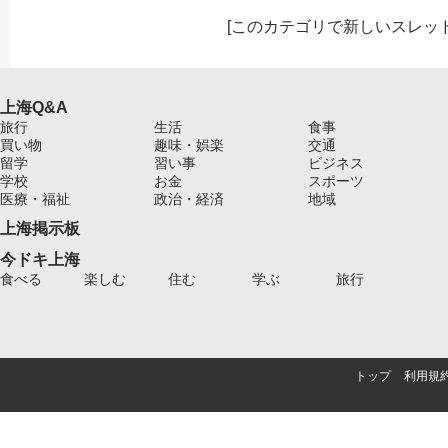
[
このカテゴリで新しいスレッ
上海Q&A
旅行
生活
食事
買い物
趣味・娯楽
交通
留学
習い事
ビジネス
学校
お金
スポーツ
医療・福祉
政治・経済
地域
上海掲示板
今ドキ上海
食べる
楽しむ
住む
学ぶ
旅行
トップ
利用規