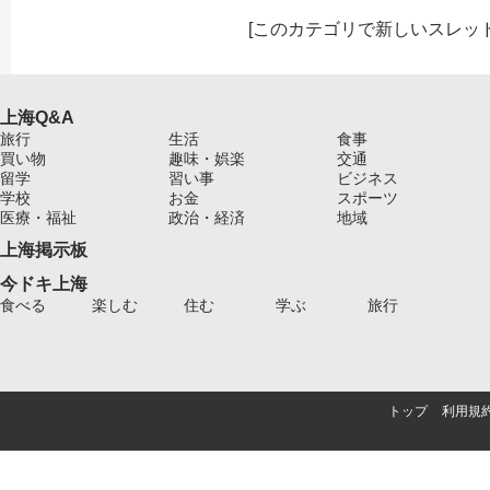
[
このカテゴリで新しいスレッ
上海Q&A
旅行
生活
食事
買い物
趣味・娯楽
交通
留学
習い事
ビジネス
学校
お金
スポーツ
医療・福祉
政治・経済
地域
上海掲示板
今ドキ上海
食べる
楽しむ
住む
学ぶ
旅行
トップ
利用規