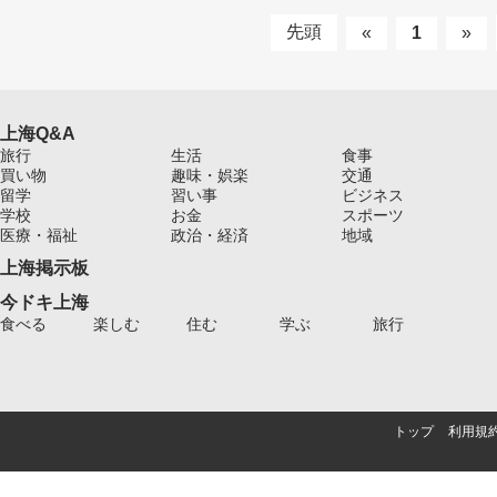
先頭
«
1
»
上海Q&A
旅行
生活
食事
買い物
趣味・娯楽
交通
留学
習い事
ビジネス
学校
お金
スポーツ
医療・福祉
政治・経済
地域
上海掲示板
今ドキ上海
食べる
楽しむ
住む
学ぶ
旅行
トップ
利用規