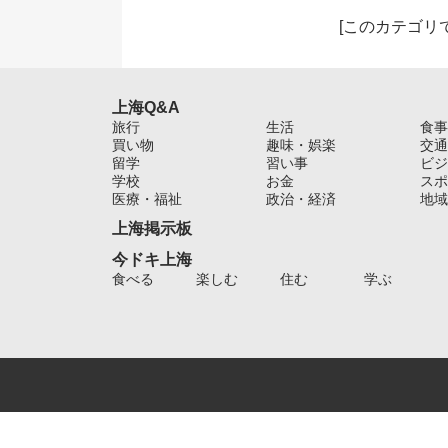
[
このカテゴリ
上海Q&A
旅行
生活
食事
買い物
趣味・娯楽
交通
留学
習い事
ビジ
学校
お金
スポ
医療・福祉
政治・経済
地域
上海掲示板
今ドキ上海
食べる
楽しむ
住む
学ぶ