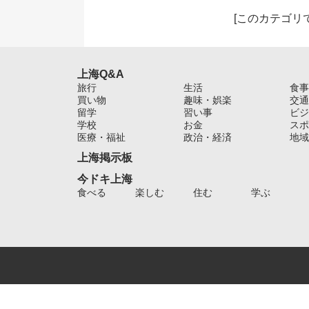
[
このカテゴリ
上海Q&A
旅行
生活
食事
買い物
趣味・娯楽
交通
留学
習い事
ビジ
学校
お金
スポ
医療・福祉
政治・経済
地域
上海掲示板
今ドキ上海
食べる
楽しむ
住む
学ぶ