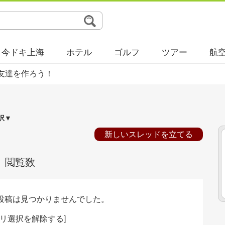
今ドキ上海
ホテル
ゴルフ
ツアー
航
友達を作ろう！
択▼
新しいスレッドを立てる
閲覧数
投稿は見つかりませんでした。
リ選択を解除する
]