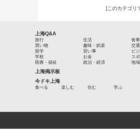
[
このカテゴリ
上海Q&A
旅行
生活
食事
買い物
趣味・娯楽
交通
留学
習い事
ビジ
学校
お金
スポ
医療・福祉
政治・経済
地域
上海掲示板
今ドキ上海
食べる
楽しむ
住む
学ぶ