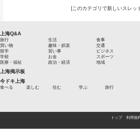
[
このカテゴリで新しいスレッ
上海Q&A
旅行
生活
食事
買い物
趣味・娯楽
交通
留学
習い事
ビジネス
学校
お金
スポーツ
医療・福祉
政治・経済
地域
上海掲示板
今ドキ上海
食べる
楽しむ
住む
学ぶ
旅行
トップ
利用規