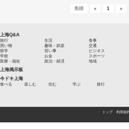
先頭
«
1
»
上海Q&A
旅行
生活
食事
買い物
趣味・娯楽
交通
留学
習い事
ビジネス
学校
お金
スポーツ
医療・福祉
政治・経済
地域
上海掲示板
今ドキ上海
食べる
楽しむ
住む
学ぶ
旅行
トップ
利用規