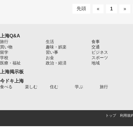
先頭
«
1
»
上海Q&A
旅行
生活
食事
買い物
趣味・娯楽
交通
留学
習い事
ビジネス
学校
お金
スポーツ
医療・福祉
政治・経済
地域
上海掲示板
今ドキ上海
食べる
楽しむ
住む
学ぶ
旅行
トップ
利用規