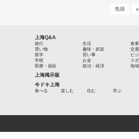
先頭
«
上海Q&A
旅行
生活
食事
買い物
趣味・娯楽
交通
留学
習い事
ビジ
学校
お金
スポ
医療・福祉
政治・経済
地域
上海掲示板
今ドキ上海
食べる
楽しむ
住む
学ぶ