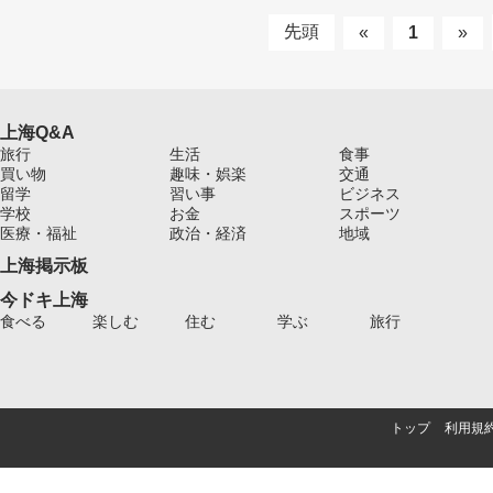
先頭
«
1
»
上海Q&A
旅行
生活
食事
買い物
趣味・娯楽
交通
留学
習い事
ビジネス
学校
お金
スポーツ
医療・福祉
政治・経済
地域
上海掲示板
今ドキ上海
食べる
楽しむ
住む
学ぶ
旅行
トップ
利用規