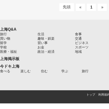
先頭
«
1
»
上海Q&A
旅行
生活
食事
買い物
趣味・娯楽
交通
留学
習い事
ビジネス
学校
お金
スポーツ
医療・福祉
政治・経済
地域
上海掲示板
今ドキ上海
食べる
楽しむ
住む
学ぶ
旅行
トップ
利用規