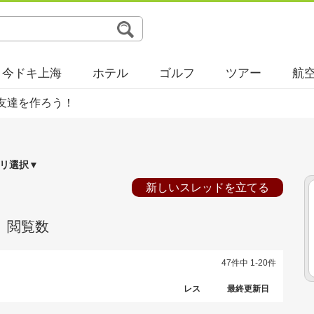
今ドキ上海
ホテル
ゴルフ
ツアー
航
友達を作ろう！
リ選択▼
新しいスレッドを立てる
閲覧数
47件中 1-20件
レス
最終更新日