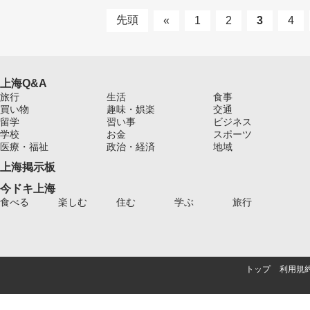
先頭
«
1
2
3
4
上海Q&A
旅行
生活
食事
買い物
趣味・娯楽
交通
留学
習い事
ビジネス
学校
お金
スポーツ
医療・福祉
政治・経済
地域
上海掲示板
今ドキ上海
食べる
楽しむ
住む
学ぶ
旅行
トップ
利用規