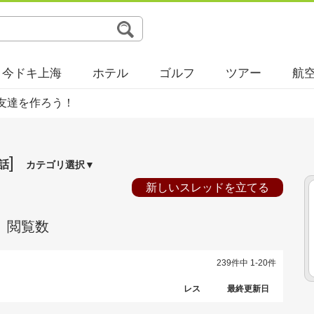
今ドキ上海
ホテル
ゴルフ
ツアー
航
友達を作ろう！
]
話
カテゴリ選択▼
新しいスレッドを立てる
閲覧数
239件中 1-20件
レス
最終更新日