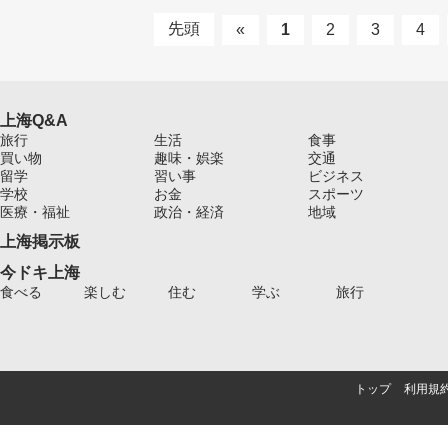
先頭
«
1
2
3
4
上海Q&A
旅行
生活
食事
買い物
趣味・娯楽
交通
留学
習い事
ビジネス
学校
お金
スポーツ
医療・福祉
政治・経済
地域
上海掲示板
今ドキ上海
食べる
楽しむ
住む
学ぶ
旅行
トップ
利用規