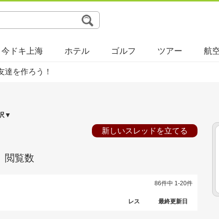
今ドキ上海
ホテル
ゴルフ
ツアー
航
友達を作ろう！
択▼
新しいスレッドを立てる
閲覧数
86件中 1-20件
レス
最終更新日