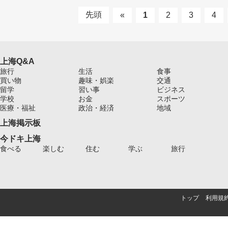
先頭
«
1
2
3
4
上海Q&A
旅行
生活
食事
買い物
趣味・娯楽
交通
留学
習い事
ビジネス
学校
お金
スポーツ
医療・福祉
政治・経済
地域
上海掲示板
今ドキ上海
食べる
楽しむ
住む
学ぶ
旅行
トップ
利用規