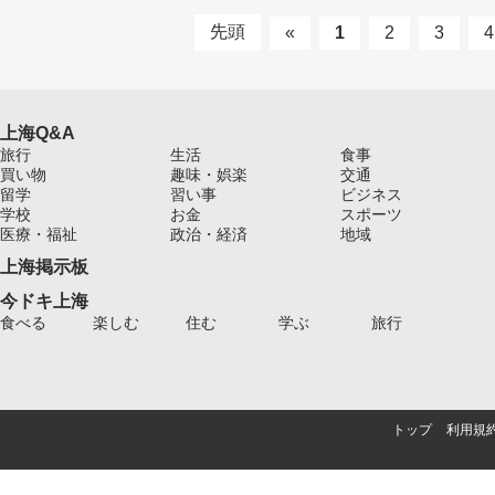
先頭
«
1
2
3
4
上海Q&A
旅行
生活
食事
買い物
趣味・娯楽
交通
留学
習い事
ビジネス
学校
お金
スポーツ
医療・福祉
政治・経済
地域
上海掲示板
今ドキ上海
食べる
楽しむ
住む
学ぶ
旅行
トップ
利用規