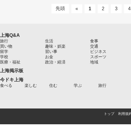
先頭
«
1
2
3
4
上海Q&A
旅行
生活
食事
買い物
趣味・娯楽
交通
留学
習い事
ビジネス
学校
お金
スポーツ
医療・福祉
政治・経済
地域
上海掲示板
今ドキ上海
食べる
楽しむ
住む
学ぶ
旅行
トップ
利用規