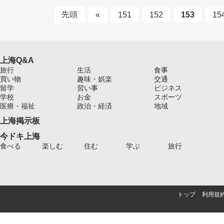
先頭
«
151
152
153
15
上海Q&A
旅行
生活
食事
買い物
趣味・娯楽
交通
留学
習い事
ビジネス
学校
お金
スポーツ
医療・福祉
政治・経済
地域
上海掲示板
今ドキ上海
食べる
楽しむ
住む
学ぶ
旅行
トップ
利用規