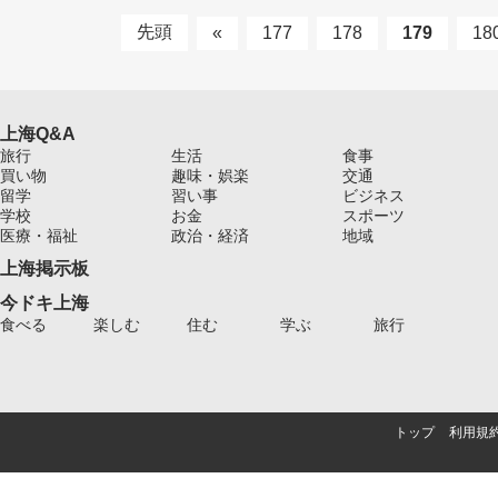
先頭
«
177
178
179
18
上海Q&A
旅行
生活
食事
買い物
趣味・娯楽
交通
留学
習い事
ビジネス
学校
お金
スポーツ
医療・福祉
政治・経済
地域
上海掲示板
今ドキ上海
食べる
楽しむ
住む
学ぶ
旅行
トップ
利用規